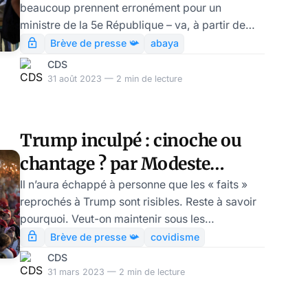
beaucoup prennent erronément pour un
Schwartz
ministre de la 5e République – va, à partir de
lundi, soumettre l’Éducation dite nationale à un
Brève de presse 📯
abaya
rite illégal présenté (de façon juridiquement
CDS
ininterprétable) comme « l’interdiction de
31 août 2023 — 2 min de lecture
l’abaya et du qami ».
Trump inculpé : cinoche ou
chantage ? par Modeste
Schwartz
Il n’aura échappé à personne que les « faits »
reprochés à Trump sont risibles. Reste à savoir
pourquoi. Veut-on maintenir sous les
projecteurs un opposant finalement plus
Brève de presse 📯
covidisme
commode que De Santis ? Ou exercer le genre
CDS
de pression qu’il sera plus tard facile de
31 mars 2023 — 2 min de lecture
relâcher, une fois que Trump aura à nouveau
donné des gages de soumission