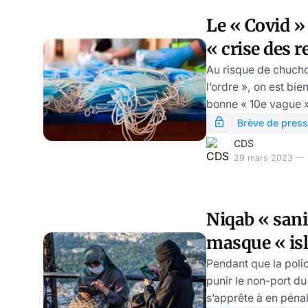
Le « Covid » 
« crise des r
Modeste Sc
Au risque de chuchote
l’ordre », on est bi
bonne « 10e vague »
meilleur effet sur le
Brève de press
cohésion nationale,
CDS
reste plus consens
29 mars 2023 — 2
bassines.
Niqab « sani
masque « isl
l’Europe se 
Pendant que la poli
punir le non-port du
Schwartz
s’apprête à en pénal