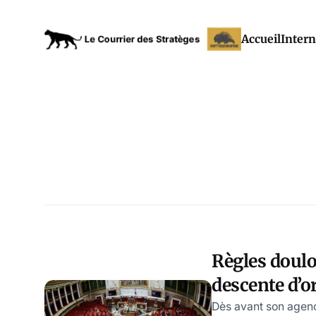
Accueil
Intern
Règles doulo
descente d’o
Modeste Sc
Dès avant son ageno