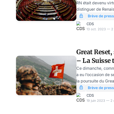
RN était devenu vir
distinguer de Renai
matière de covidism
Brève de press
présent, de Palestin
CDS
comment maintenir un
13 oct. 2023 — 2 
côté de son encomb
parlementaire ? Apr
sportifs trans, le RN
Great Reset,
douloureuses.
– La Suisse 
covidisme ! 
Ce dimanche, comme
a eu l’occasion de s
Schwartz
la poursuite du Gre
ses deux formes pri
Brève de press
climatisme). Comme 
CDS
à plus ou moins 60
19 juin 2023 — 2 
maintien de ces poli
programmée de l’h