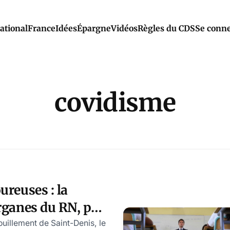
ational
France
Idées
Épargne
Vidéos
Règles du CDS
Se conne
covidisme
ureuses : la
rganes du RN, par
hwartz
uillement de Saint-Denis, le