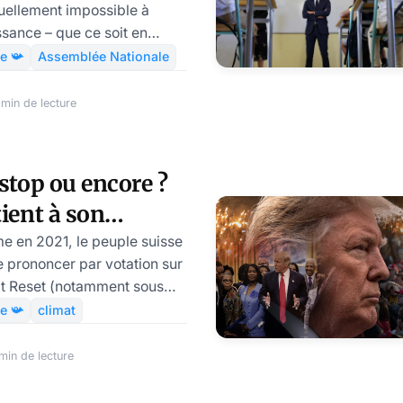
tuellement impossible à
ssance – que ce soit en
e, « d’Ukraine » ou, à
e 📯
Assemblée Nationale
e. Dans ces conditions,
e illusion d’activité du
min de lecture
rante représentation
ès l’épineuse question des
 devient le parti des règles
 stop ou encore ?
tient à son
par Modeste
 en 2021, le peuple suisse
e prononcer par votation sur
at Reset (notamment sous
ncipales : covidisme et
e 📯
climat
en 2021, il s’est à nouveau,
%, prononcé en faveur du
min de lecture
tiques d’extinction
omme européen.