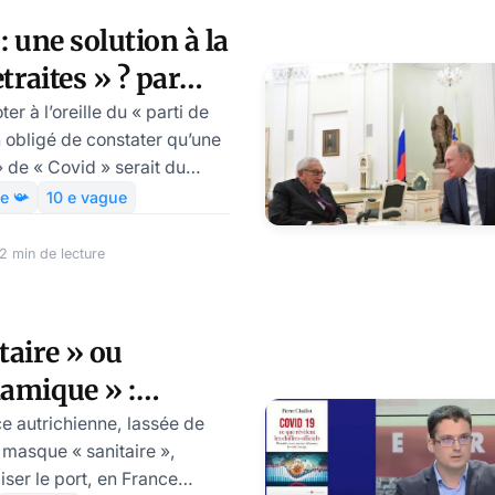
: une solution à la
etraites » ? par
hwartz
r à l’oreille du « parti de
en obligé de constater qu’une
 de « Covid » serait du
 rétablissement de la
e 📯
10 e vague
 autour d’un mensonge qui
uel que le psychodrame des
 min de lecture
taire » ou
amique » :
tâte, par Modeste
ce autrichienne, lassée de
 masque « sanitaire »,
iser le port, en France