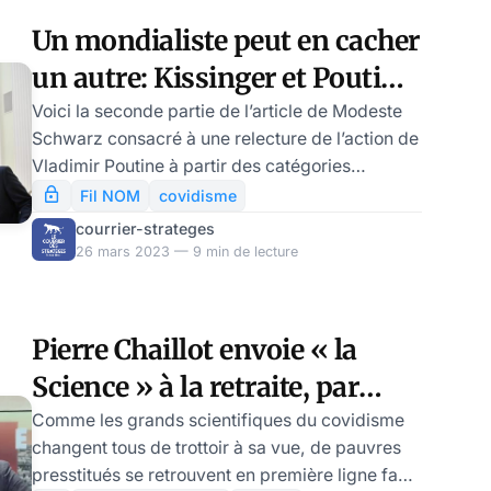
inconditionnelle ? Dans les deux cas, le
Un mondialiste peut en cacher
covidisme est le nœud de la question.
un autre: Kissinger et Poutine
(2/2) – par Modeste Schwarz
Voici la seconde partie de l’article de Modeste
Schwarz consacré à une relecture de l’action de
Vladimir Poutine à partir des catégories
intellectuelles forgées par Henry Kissinger.
Fil NOM
covidisme
L’auteur refuse la fable du Poutine impérialiste.
courrier-strateges
Mais il n’adhère pas pour autant à la thèse de
26 mars 2023 — 9 min de lecture
Vladimir Poutine comme un de Gaulle en
version russe. Modeste Schwarz pense, au
risque de surprendre, que l’alignement russe
Pierre Chaillot envoie « la
sur le traitement mondialiste de la « pandémie
Science » à la retraite, par
covidienne » est un fait plus révélateur, pour co
Modeste Schwartz
Comme les grands scientifiques du covidisme
changent tous de trottoir à sa vue, de pauvres
presstitués se retrouvent en première ligne face