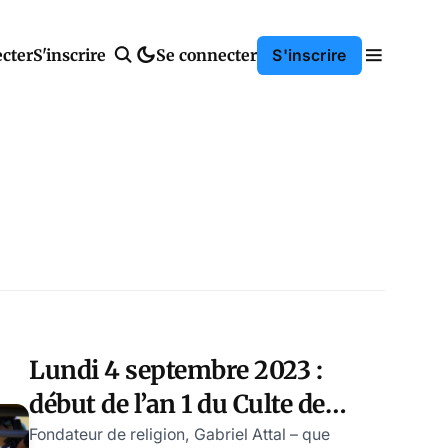
cter
S'inscrire
Se connecter
S'inscrire
Lundi 4 septembre 2023 :
début de l’an 1 du Culte de
Saint Attal, par Modeste
Fondateur de religion, Gabriel Attal – que