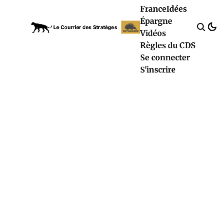
France
Idées
Épargne
Vidéos
Règles du CDS
Se connecter
S'inscrire