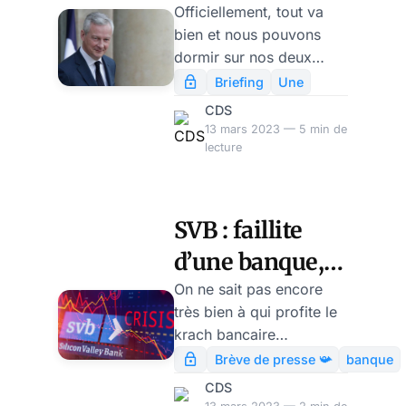
obligataire qui
Officiellement, tout va
bien et nous pouvons
balaie les
dormir sur nos deux
banques ?
oreilles. Pourtant, une
Briefing
Une
sévère correction
CDS
bancaire, due à une crise
13 mars 2023 — 5 min de
obligataire, dévaste déjà
lecture
les Etats-Unis, et
commence à contaminer
l’Europe. Etait-elle
SVB : faillite
imprévisible ? On n’avait
d’une banque,
pas pris au sérieux, en
fin d’année dernière, les
ou du
On ne sait pas encore
articles qui se
très bien à qui profite le
schwabisme ?
multipliaient sur la crise
krach bancaire
par Modeste
du marché obligataire
actuellement en cours
Brève de presse 📯
banque
sous l’effet de la
outre-Atlantique, ni
Schwartz
CDS
remontée des taux
jusqu’où il peut s’étendre