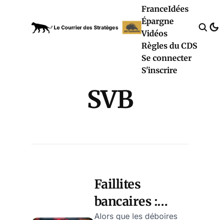
France
Idées
Épargne
Vidéos
Règles du CDS
Se connecter
S'inscrire
SVB
Faillites
bancaires :
quels risques ?
Alors que les déboires