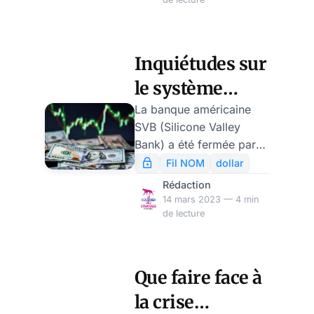
grimpaient de 200 points
spécifiquement pour
de base, leur plus haut
PolitRussia par
niveau depuis 2019. La
l’économiste hongrois
Inquiétudes sur
Deutsche
Laszlo Bogar et l’analyste
le système
politique Miklós
Kevehazy.
bancaire et tout
La banque américaine
SVB (Silicone Valley
le reste… par
Bank) a été fermée par
Jean Goychman
les autorités financières
Fil NOM
dollar
américaines.
Rédaction
14 mars 2023 — 4 min
de lecture
Que faire face à
la crise