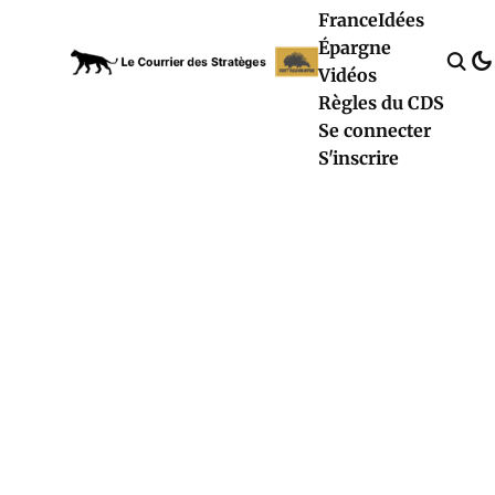
France
Idées
Épargne
Vidéos
Règles du CDS
Se connecter
S'inscrire