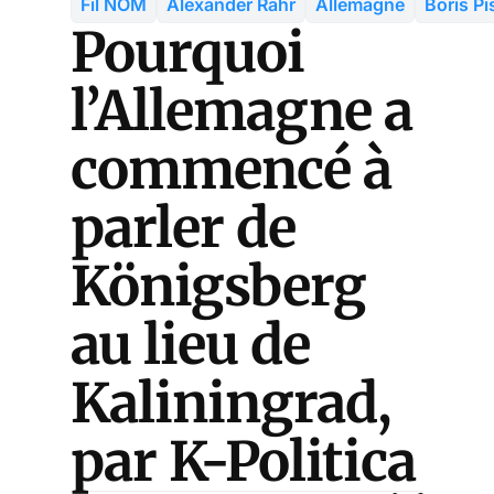
Fil NOM
Alexander Rahr
Allemagne
Boris Pi
Pourquoi
l’Allemagne a
commencé à
parler de
Königsberg
au lieu de
Kaliningrad,
par K-Politica