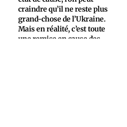
craindre qu’il ne reste plus
grand-chose de l’Ukraine.
Mais en réalité, c’est toute
une remise en cause des
frontières qui mobilise
l’attention de certains
responsables politiques
européens. Ce qui, encore
une fois, nous conduit à
revisiter l’histoire,
notamment, aujourd’hui,
celle de la Prusse avec la