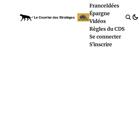
France
Idées
Épargne
Vidéos
Règles du CDS
Se connecter
S'inscrire