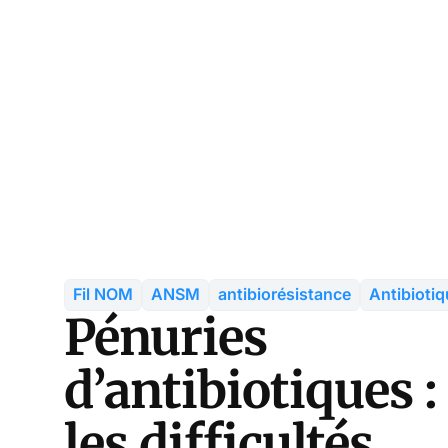
Fil NOM
ANSM
antibiorésistance
Antibioti
Pénuries
d’antibiotiques :
les difficultés