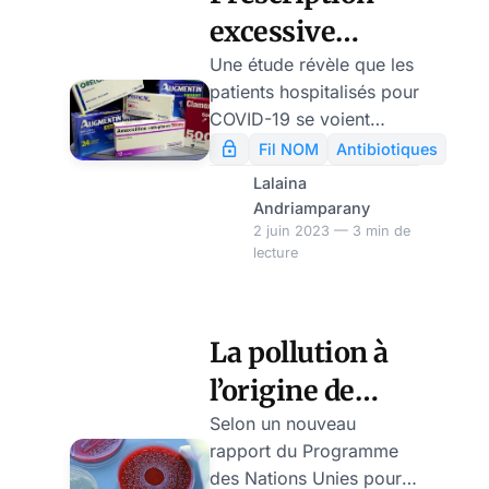
recourir à des solutions
excessive
extrêmes semble
plausible. L’on avait déjà
d’antibiotiques
Une étude révèle que les
appris en 2022
patients hospitalisés pour
chez les
l’existence des Biolabs
COVID-19 se voient
patients
américains, une
prescrire des
Fil NOM
Antibiotiques
information démentie de
antibiotiques pour des
hospitalisés
Lalaina
façon maladroite par
infections bactériennes
Andriamparany
Covid, selon
l’administration Biden.
secondaires alors
2 juin 2023 — 3 min de
Mais les documents
une étude
lecture
qu’aucune indication
retrouvés par l’armée
clinique ne révèle la
russe ( en particulier un
présence de ce type
procès-verbal d
d’infection.
La pollution à
l’origine de
superbactéries
Selon un nouveau
rapport du Programme
mortelles,
des Nations Unies pour