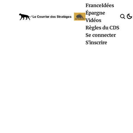
France
Idées
Épargne
Vidéos
Règles du CDS
Se connecter
S'inscrire