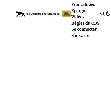
France
Idées
Épargne
Vidéos
Règles du CDS
Se connecter
S'inscrire