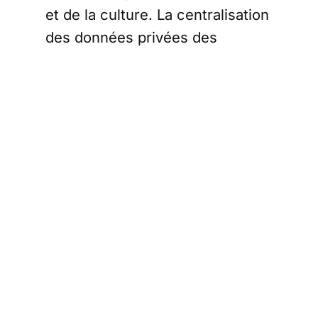
et de la culture. La centralisation
des données privées des
citoyens est au cœur du débat
pour les parlementaires.
Faux débat et jeux