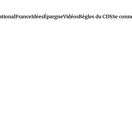
ational
France
Idées
Épargne
Vidéos
Règles du CDS
Se conn