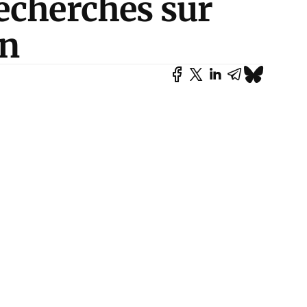
echerches sur
on