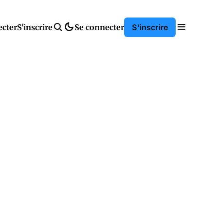
ecter
S'inscrire
Se connecter
S'inscrire