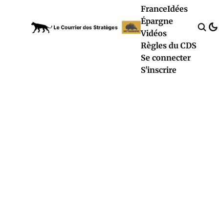
France
Idées
Épargne
Vidéos
Règles du CDS
Se connecter
S'inscrire