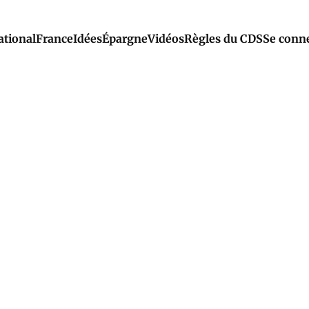
ational
France
Idées
Épargne
Vidéos
Règles du CDS
Se conn