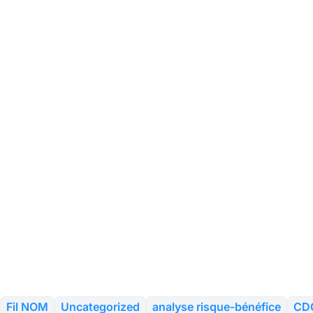
Fil NOM
Uncategorized
analyse risque-bénéfice
CD