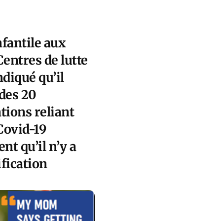
nfantile aux
Centres de lutte
diqué qu’il
 des 20
tions reliant
 Covid-19
nt qu’il n’y a
fication