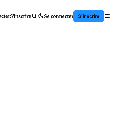
ecter
S'inscrire
Se connecter
S'inscrire