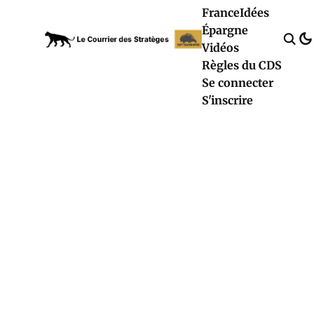
France
Idées
Épargne
Vidéos
Règles du CDS
Se connecter
S'inscrire