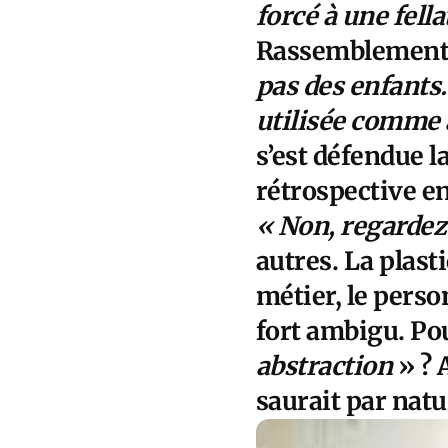
forcé à une fell
Rassemblement 
pas des enfants. 
utilisée comme 
s’est défendue la
rétrospective e
« Non, regardez
autres. La plast
métier, le pers
fort ambigu. Pou
abstraction
» ? 
saurait par natu