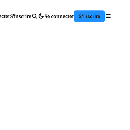
ecter
S'inscrire
Se connecter
S'inscrire