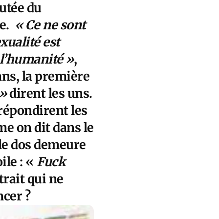
utée du
ge.
« Ce ne sont
xualité est
l’humanité »
,
 ans, la première
 »
dirent les uns.
 répondirent les
me on dit dans le
 le dos demeure
ile : «
Fuck
trait qui ne
ncer ?