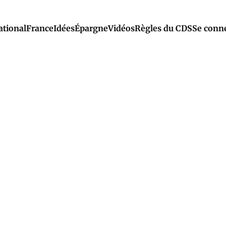
ational
France
Idées
Épargne
Vidéos
Règles du CDS
Se conn