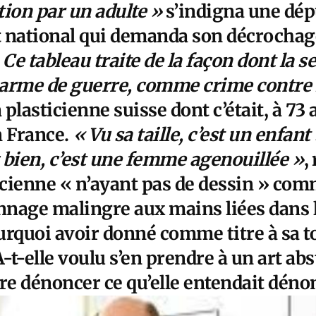
ation par un adulte »
s’indigna une dép
national qui demanda son décrocha
Ce tableau traite de la façon dont la se
arme de guerre, comme crime contre 
 plasticienne suisse dont c’était, à 73
n France.
« Vu sa taille, c’est un enfant
 bien, c’est une femme agenouillée »
,
icienne « n’ayant pas de dessin » com
onnage malingre aux mains liées dans
rquoi avoir donné comme titre à sa to
A-t-elle voulu s’en prendre à un art abs
re dénoncer ce qu’elle entendait déno