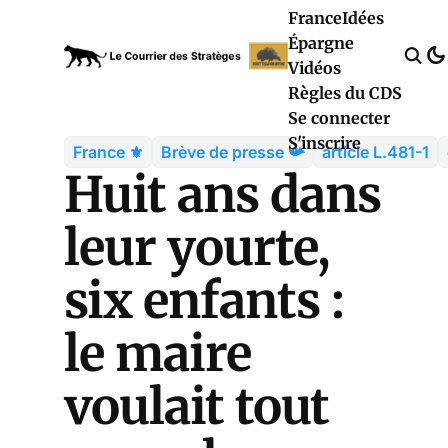
France
Idées
Épargne
Vidéos
Règles du CDS
Se connecter
S'inscrire
France ⚜️
Brève de presse 📯
article L.481-1
Huit ans dans
leur yourte,
six enfants :
le maire
voulait tout