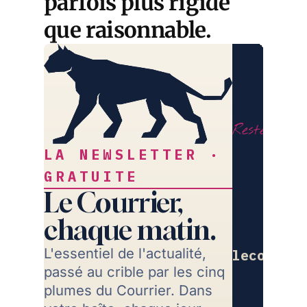
parfois plus rigide
que raisonnable.
LE
COURRIE
DES
STRATÈG
Restez libr
LA NEWSLETTER ·
GRATUITE
Le Courrier,
chaque matin.
L'essentiel de l'actualité,
lecourrie
passé au crible par les cinq
Re
plumes du Courrier. Dans