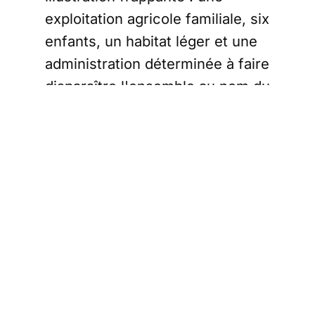
exploitation agricole familiale, six
enfants, un habitat léger et une
administration déterminée à faire
disparaître l'ensemble au nom du
respect du plan local
d'urbanisme.
LE
COURRI
DES
STRATÈ
Restez lib
ABONNEMENT
Allez au fond