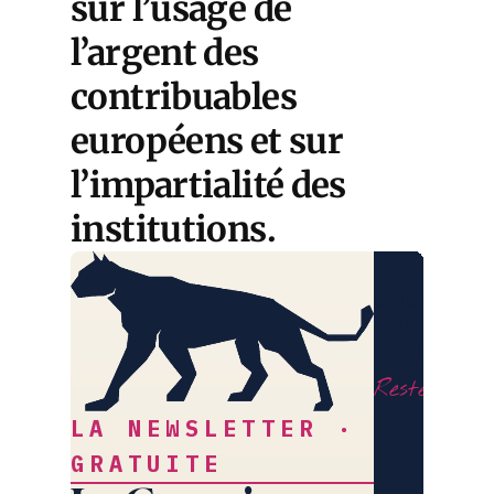
sur l’usage de
l’argent des
contribuables
européens et sur
l’impartialité des
institutions.
LE
COURRIE
DES
STRATÈG
Restez libr
LA NEWSLETTER ·
GRATUITE