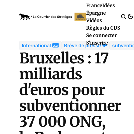
France
Idées
Épargne
Vidéos
Règles du CDS
Se connecter
S'inscrire
International 🗺️
Brève de presse 📯
subventi
Bruxelles : 17
milliards
d'euros pour
subventionner
37 000 ONG,