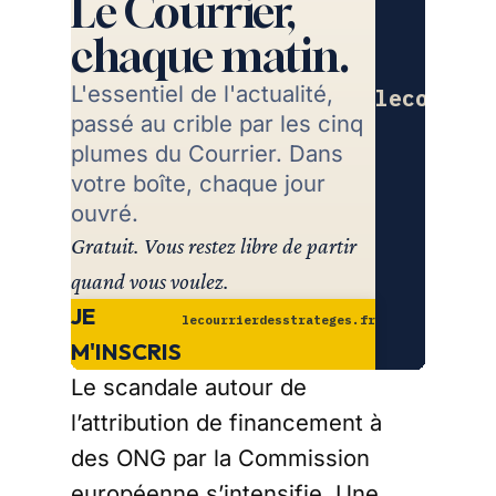
Le Courrier,
chaque matin.
L'essentiel de l'actualité,
lecourrie
passé au crible par les cinq
Re
plumes du Courrier. Dans
votre boîte, chaque jour
ouvré.
Gratuit. Vous restez libre de partir
quand vous voulez.
JE
lecourrierdesstrateges.fr
M'INSCRIS
Le scandale autour de
l’attribution de financement à
des ONG par la Commission
européenne s’intensifie. Une