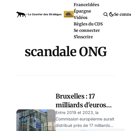
France
Idées
Épargne
Se conn
Vidéos
Règles du CDS
Se connecter
S'inscrire
scandale ONG
Bruxelles : 17
milliards d'euros
pour
Entre 2019 et 2023, la
Commission européenne aurait
subventionner 37
distribué près de 17 milliards