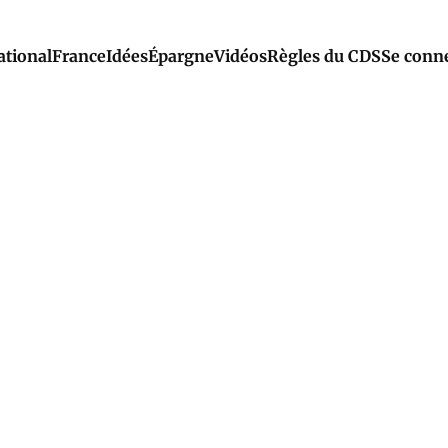
ational
France
Idées
Épargne
Vidéos
Règles du CDS
Se conn