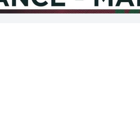
Cet article est réservé aux abonnés
S'abonner
Vous avez déjà un compte ?
Connectez-vous.