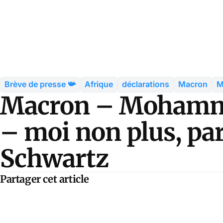
Brève de presse 📯
Afrique
déclarations
Macron
M
Macron – Mohammed
– moi non plus, pa
Schwartz
Partager cet article