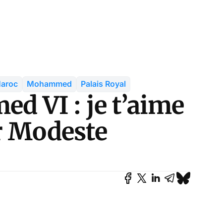
aroc
Mohammed
Palais Royal
 VI : je t’aime
r Modeste