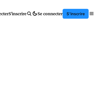
ecter
S'inscrire
Se connecter
S'inscrire