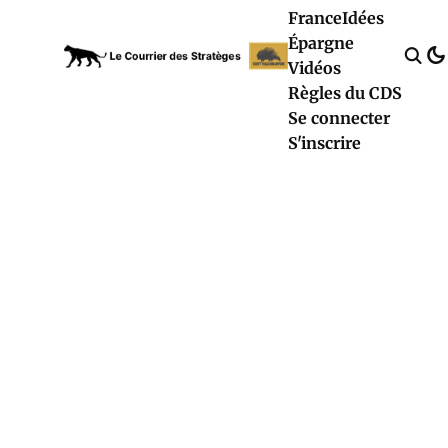
France
Idées
Épargne
Vidéos
Règles du CDS
Se connecter
S'inscrire