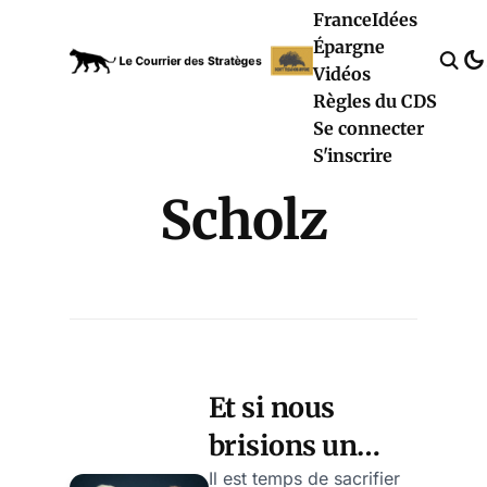
France
Idées
Épargne
Vidéos
Règles du CDS
Se connecter
S'inscrire
Scholz
Et si nous
brisions un
tabou? La
Il est temps de sacrifier