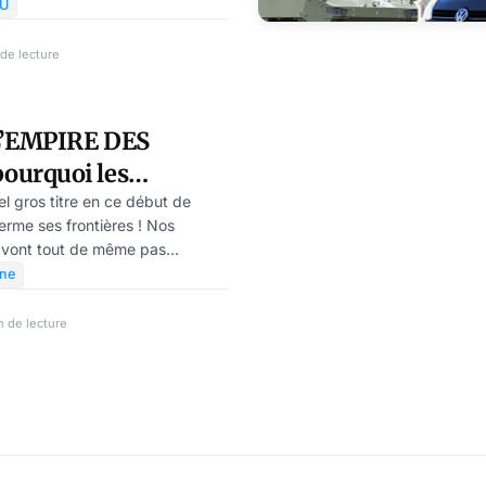
rielle ratée. L’économie
SU
 depuis maintenant cinq ans. Et
le gouvernement sortant ait
de lecture
ntions et l’ait porté à plus de
liques totales. Les grandes
 Thyssen Krupp, en ont profité.
’EMPIRE DES
ent veut
urquoi les
ment-ils
el gros titre en ce début de
erme ses frontières ! Nos
rs frontières ?
 vont tout de même pas
a politique d’asile de Bruxelles ?
gne
rs d’asile à la frontière ? En
limiter les dégâts politiques.
n de lecture
r la question de l’immigration.
posé la première pierre en 2015.