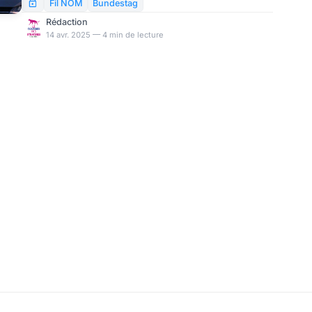
compromis, sans imagination. Avant même que Merz
Fil NOM
Bundestag
ne soit élu prochain chancelier allemand début mai, il
Rédaction
est clair que ce gouvernement ne mettra pas
14 avr. 2025 — 4 min de lecture
l’Allemagne sur la bonne voie. En matière de politique
étrangère, on ne peut pas s’attendre à grand-chose
non plus, car Friedrich Merz, en tant qu’atlantiste
convaincu, a grandi dans un monde qui n’e