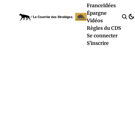
France
Idées
Épargne
Vidéos
Règles du CDS
Se connecter
S'inscrire