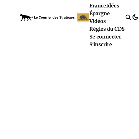
France
Idées
Épargne
Vidéos
Règles du CDS
Se connecter
S'inscrire