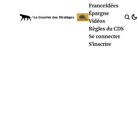
France
Idées
Épargne
Vidéos
Règles du CDS
Se connecter
S'inscrire