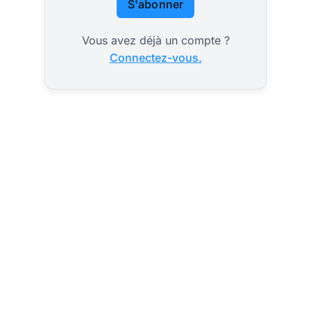
S'abonner
Vous avez déjà un compte ?
Connectez-vous.
2027 ? les
indécis feront
le nouveau
58 % des Français ne