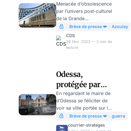
UNESCO veillent !
« réguler les
Menacée d’obsolescence
par l’univers post-culturel
plateformes
de la Grande
numériques »,
Réinitialisation,
Brève de presse 📯
Azoulay
l’UNESCO se réinvente in
par Modeste
CDS
extremis comme centre
28 févr. 2023 — 2 min de
Schwartz
d’organisation de la
lecture
censure d’Internet. On
peut comprendre que,
siégeant au centre de
Odessa,
ces mégapoles
protégée par
culturellement
vandalisées par les
l’Unesco – de
En regardant le maire de
Khmers verts, les
d’Odessa se féliciter de
quels barbares ?
occupants de ce énième
voir sa ville portée sur la
par Modeste
nid de parasitisme social
liste UNESCO du
Brève de presse 📯
guerre
sous bannière ONU,
patrimoine de l’humanité,
Schwartz
courrier-strateges
traditionnellement chargé
les français intoxiqués