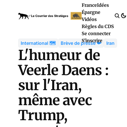
France
Idées
Épargne
Vidéos
Règles du CDS
Se connecter
S'inscrire
International 🗺️
Brève de presse 📯
Iran
L'humeur de
Veerle Daens :
sur l'Iran,
même avec
Trump,