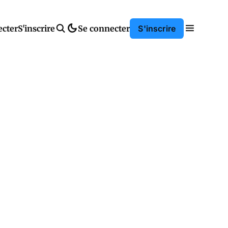
ecter
S'inscrire
Se connecter
S'inscrire