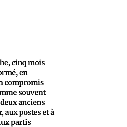
che, cinq mois
formé, en
un compromis
 comme souvent
s deux anciens
, aux postes et à
ux partis