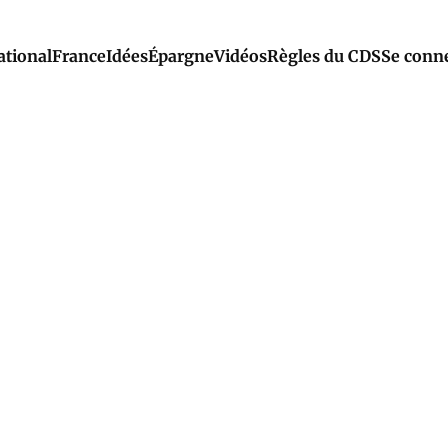
ational
France
Idées
Épargne
Vidéos
Règles du CDS
Se conn