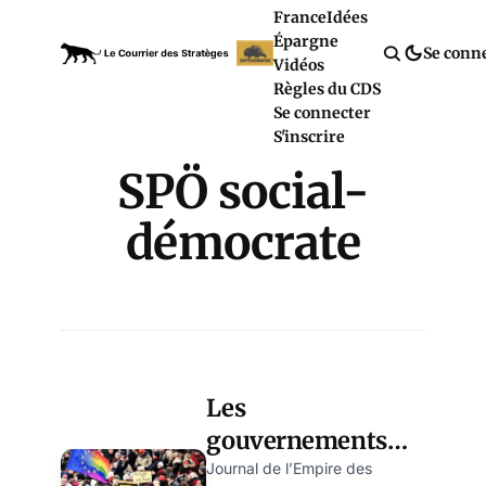
France
Idées
Épargne
Se conn
Vidéos
Règles du CDS
Se connecter
S'inscrire
SPÖ social-
démocrate
Les
gouvernements
des perdants
Journal de l’Empire des