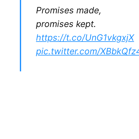
Promises made,
promises kept.
https://t.co/UnG1vkgxjX
pic.twitter.com/XBbkQfz
— DNI Tulsi
Gabbard
(@DNIGabbard)
March 18, 2025