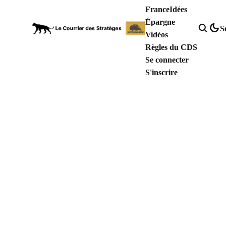
France
Idées
Épargne
S
Vidéos
Règles du CDS
Se connecter
S'inscrire