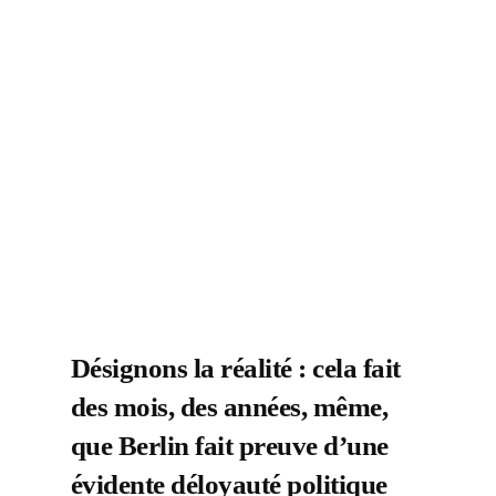
is
their
at
mit
ls.
eert
t)
Désignons la réalité : cela fait
des mois, des années, même,
que Berlin fait preuve d’une
évidente déloyauté politique