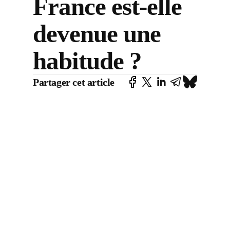
France est-elle
devenue une
habitude ?
Partager cet article
or
olz,
eaks
n
sion
t
on
n,
and