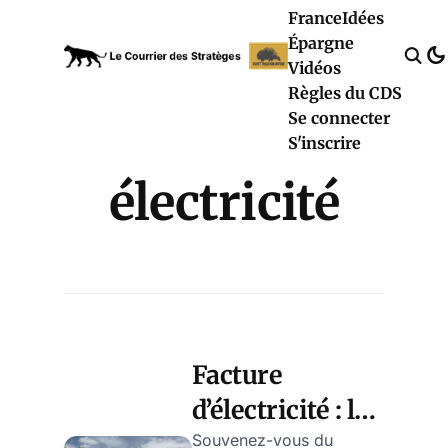
France
Idées
Épargne
Vidéos
Règles du CDS
Se connecter
S'inscrire
électricité
Facture
d’électricité : le
grand « flop »
Souvenez-vous du