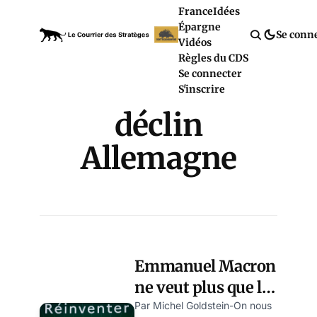
France
Idées
Épargne
Se conn
Vidéos
Règles du CDS
Se connecter
S'inscrire
déclin
Allemagne
Emmanuel Macron
ne veut plus que les
Français soient
Par Michel Goldstein-On nous