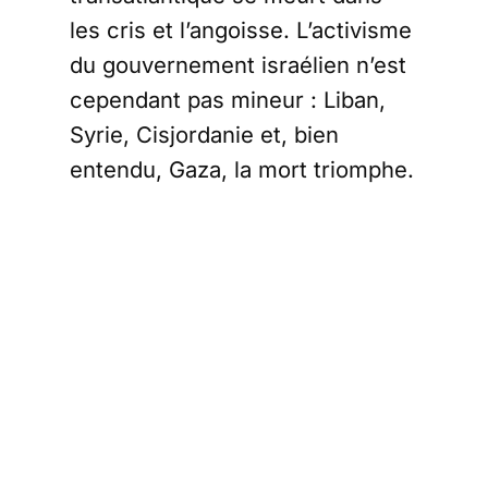
les cris et l’angoisse. L’activisme
du gouvernement israélien n’est
cependant pas mineur : Liban,
Syrie, Cisjordanie et, bien
entendu, Gaza, la mort triomphe.
Sur le plan intérieur, Benjamin
Nétanyahou, sans vergogne, a
voulu limoger le patron du Shin
Beth, le renseignement militaire
israélien. Pour quel motif au
juste ?
Edouard Husson nous en dit plus
dans cet entretien.