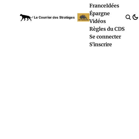
France
Idées
Épargne
Vidéos
Règles du CDS
Se connecter
S'inscrire