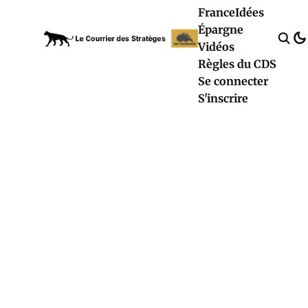
France
Idées
Épargne
Vidéos
Règles du CDS
Se connecter
S'inscrire