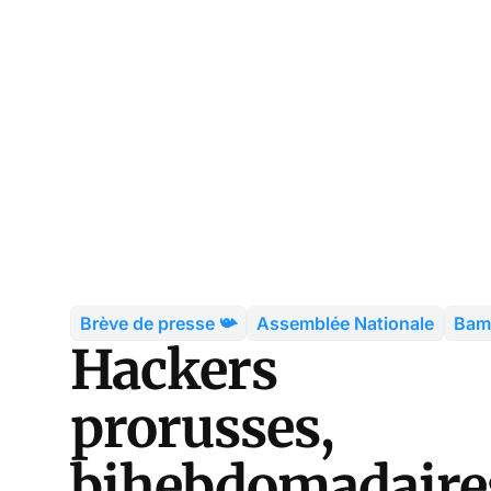
Brève de presse 📯
Assemblée Nationale
Bam
Hackers
prorusses,
bihebdomadaire