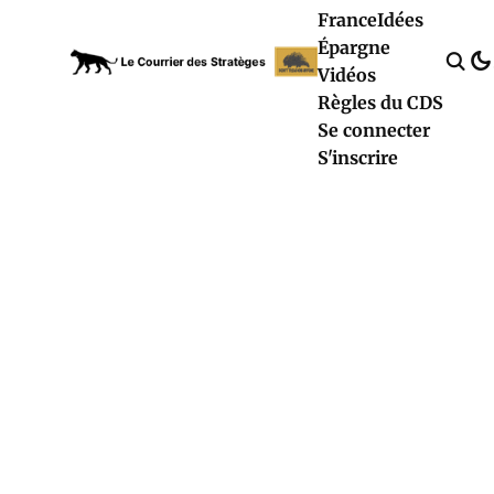
France
Idées
Épargne
Vidéos
Règles du CDS
Se connecter
S'inscrire