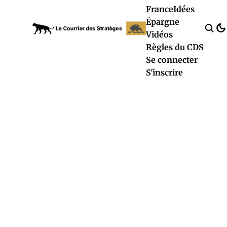
France
Idées
Épargne
Vidéos
Règles du CDS
Se connecter
S'inscrire