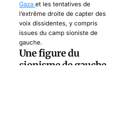
Gaza
et les tentatives de
l’extrême droite de capter des
voix dissidentes, y compris
issues du camp sioniste de
gauche.
Une figure du
sionisme de gauche
chez les identitaires
Elie Barnavi n’est pas un inconnu
dans le paysage intellectuel :
historien respecté, professeur
émérite et ancien diplomate, il
incarne une tradition sioniste