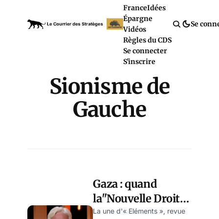
France
Idées
Épargne
Se conn
Vidéos
Règles du CDS
Se connecter
S'inscrire
Sionisme de
Gauche
Gaza : quand
la"Nouvelle Droite"
récupère le
La une d'« Eléments », revue