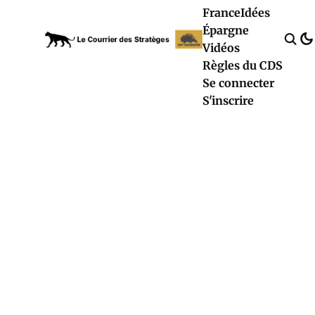
France
Idées
Épargne
Vidéos
Règles du CDS
Se connecter
S'inscrire