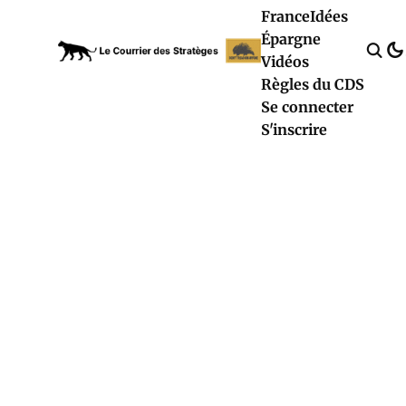
France
Idées
Épargne
Vidéos
Règles du CDS
Se connecter
S'inscrire