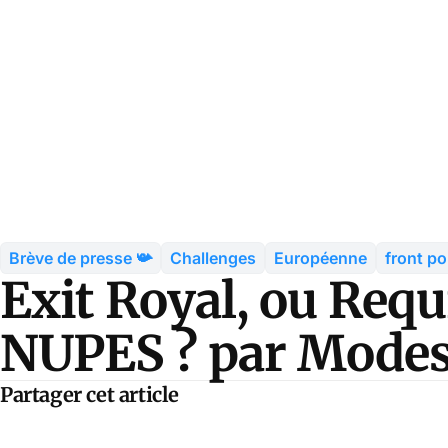
Brève de presse 📯
Challenges
Européenne
front po
Exit Royal, ou Req
NUPES ? par Modes
Partager cet article