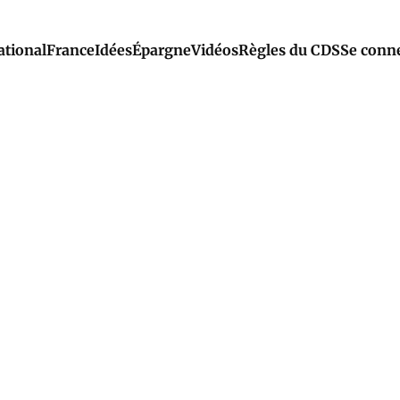
ational
France
Idées
Épargne
Vidéos
Règles du CDS
Se conn