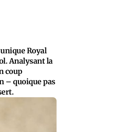
e unique Royal
l. Analysant la
n coup
n – quoique pas
ert.