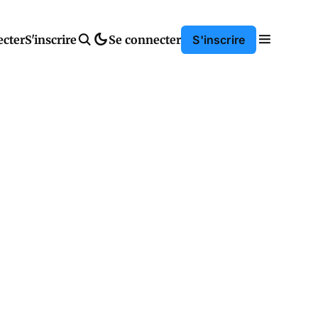
ecter
S'inscrire
Se connecter
S'inscrire