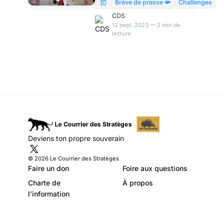
européennes, Mélenchon abat
Brève de presse 📯
Challenges
le projet en plein vol.
CDS
Analysant la manœuvre dans
12 sept. 2023 — 2 min de
lecture
Challenges, Maurice Szafran y
voit un coup prémédité du
Leader Mínimo. Il a
probablement raison –
quoique pas
forcément/exclusivement pour
les raisons qu’il nous sert.
Deviens ton propre souverain
© 2026 Le Courrier des Stratèges
Faire un don
Foire aux questions
Charte de
À propos
l’information