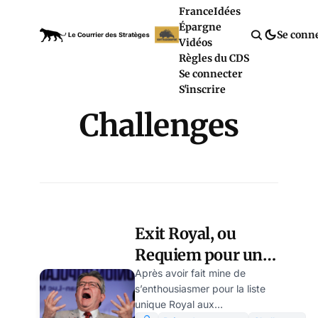
France
Idées
Épargne
Se conn
Vidéos
Règles du CDS
Se connecter
S'inscrire
Challenges
Exit Royal, ou
Requiem pour une
NUPES ? par
Après avoir fait mine de
s’enthousiasmer pour la liste
Modeste Schwartz
unique Royal aux