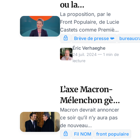
ou la
bureaucratie
La proposition, par le
Front Populaire, de Lucie
mondialiste
Castets comme Première
comme ultime
Ministre, constitue en soi
Brève de presse 📯
bureaucra
un aveu de ce qui unit
pensée de
Éric Verhaeghe
encore la gauche
24 juil. 2024 — 1 min de
gauche
aujourd’hui ou, en tout
lecture
cas, de ce qui ne la
divise pas : la
bureaucratie mondialiste.
L’axe Macron-
Remplaçons la
Mélenchon gèle
délibération
démocratique (et les
tout
Macron devrait annoncer
débats sur le progrès de
ce soir qu’il n’y aura pas
gouvernement
la société) par une caste
de nouveau
avant le 9
de bureaucrates dévoués
gouvernement avant la
Fil NOM
front populaire
à la cause de la