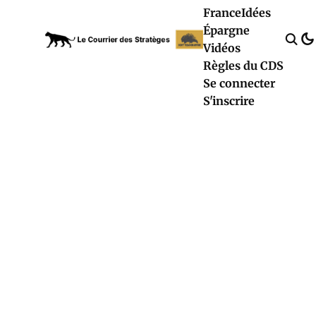
France
Idées
Épargne
Vidéos
Règles du CDS
Se connecter
S'inscrire