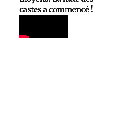
castes a commencé !
Cet article est
réservé aux abonnés
S'abonner
Vous avez déjà un compte ?
Connectez-vous.