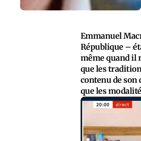
Emmanuel Macron
République – ét
même quand il n
que les traditio
contenu de son 
que les modalit