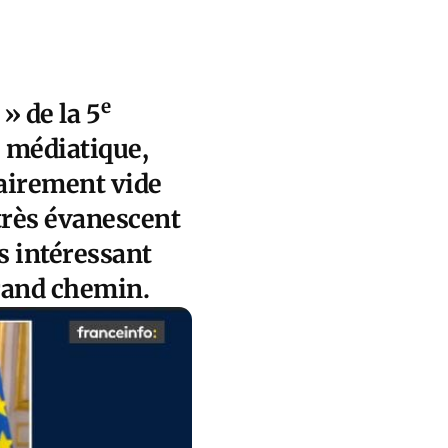
e
» de la 5
e médiatique,
lairement vide
 très évanescent
s intéressant
grand chemin.