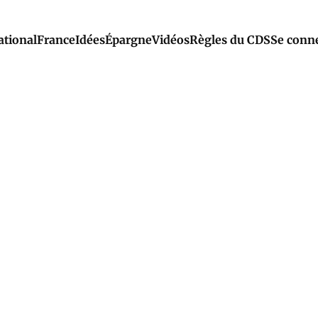
ational
France
Idées
Épargne
Vidéos
Règles du CDS
Se conn