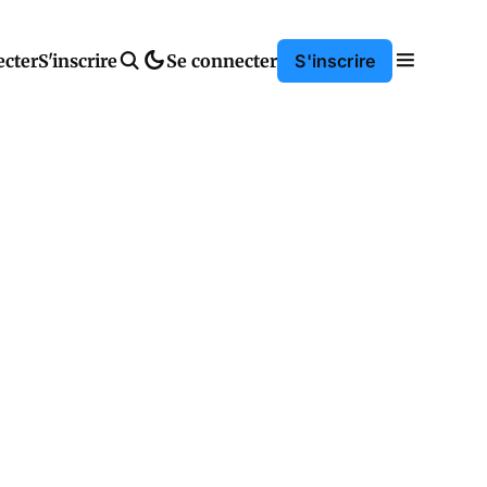
ecter
S'inscrire
Se connecter
S'inscrire