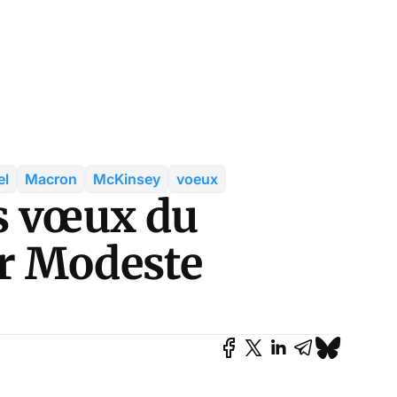
el
Macron
McKinsey
voeux
s vœux du
r Modeste