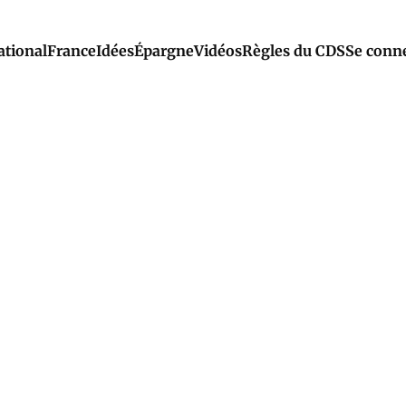
ational
France
Idées
Épargne
Vidéos
Règles du CDS
Se conn