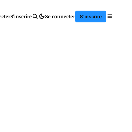
ecter
S'inscrire
Se connecter
S'inscrire