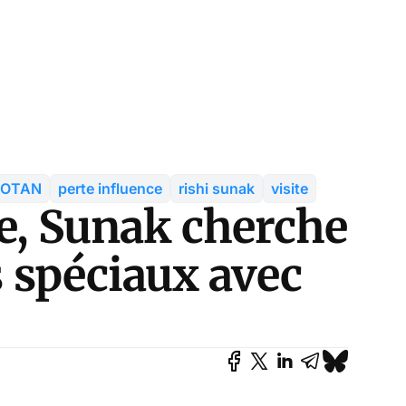
OTAN
perte influence
rishi sunak
visite
ce, Sunak cherche
s spéciaux avec