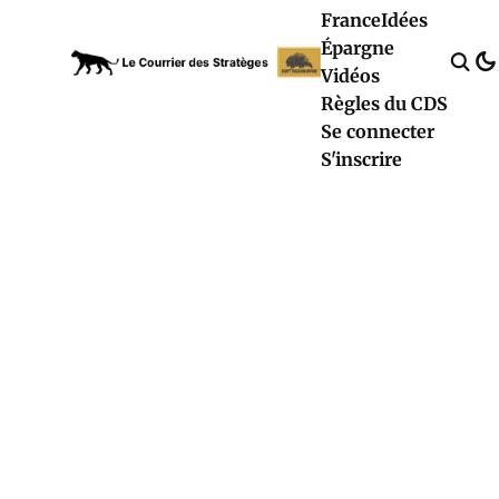
France
Idées
Épargne
Vidéos
Règles du CDS
Se connecter
S'inscrire