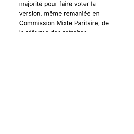
majorité pour faire voter la
version, même remaniée en
Commission Mixte Paritaire, de
la réforme des retraites.
Ce faisant, le Président a
visiblement mis le feu aux
poudres. Eric Verhaeghe est
actuellement sur la Place de la
Concorde, et nous vous incitons
à suivre
le fil en direct
de notre
chaîne Telegram « Rester libre ».
Sans qu’on puisse prévoir la
virulence des mouvements de
rue et des blocages à travers le