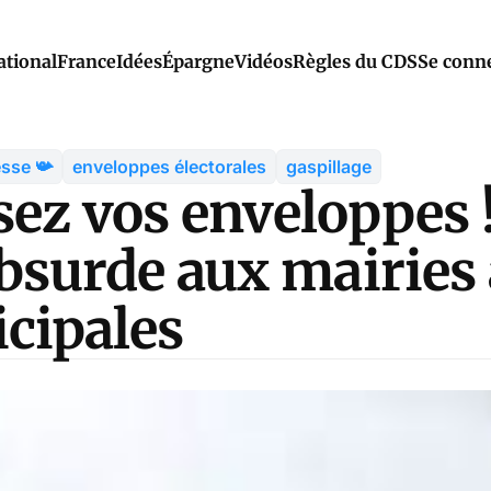
ational
France
Idées
Épargne
Vidéos
Règles du CDS
Se conn
esse 📯
enveloppes électorales
gaspillage
ez vos enveloppes 
absurde aux mairies
cipales