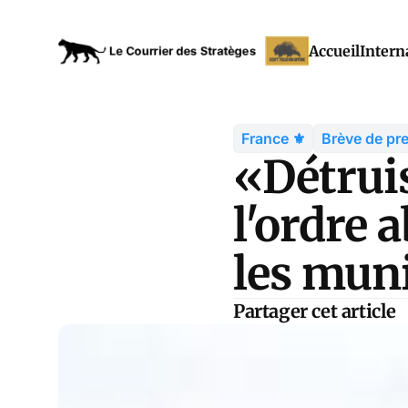
Accueil
Intern
France ⚜️
Brève de pr
«Détruis
l'ordre 
les muni
Partager cet article