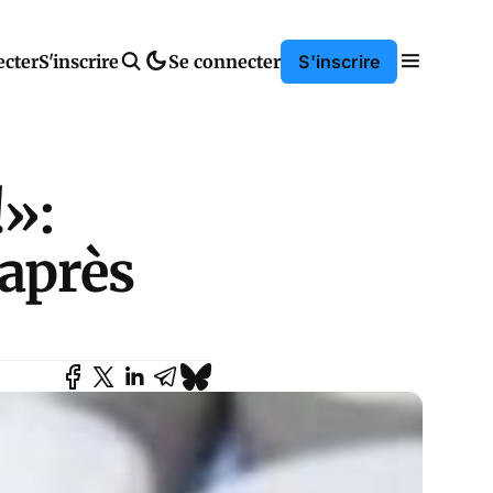
ecter
S'inscrire
Se connecter
S'inscrire
!»:
 après