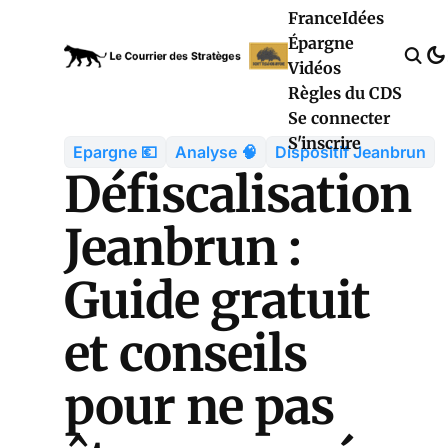
France
Idées
Épargne
Vidéos
Règles du CDS
Se connecter
S'inscrire
Epargne 💶
Analyse 🧠
Dispositif Jeanbrun
Défiscalisation
Jeanbrun :
Guide gratuit
et conseils
pour ne pas