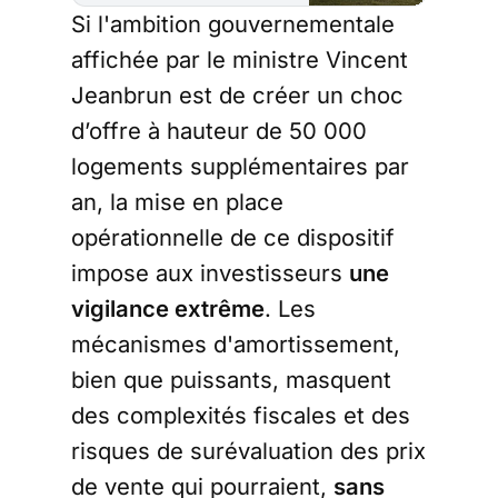
stratégie pour
Si l'ambition gouvernementale
l’investissement
immobilier “Jeanbrun”. Si
affichée par le ministre Vincent
celui-ci profite d’abord
Jeanbrun est de créer un choc
aux tranches marginales
supérieures à 41%, il a
d’offre à hauteur de 50 000
son intérêt dès la
logements supplémentaires par
tranche à 30%. Avec un
montant optimal de
an, la mise en place
285.000€. L’
opérationnelle de ce dispositif
impose aux investisseurs
une
vigilance extrême
. Les
mécanismes d'amortissement,
bien que puissants, masquent
des complexités fiscales et des
risques de surévaluation des prix
de vente qui pourraient,
sans