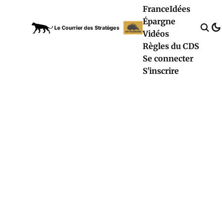
France
Idées
Épargne
Vidéos
Règles du CDS
Se connecter
S'inscrire