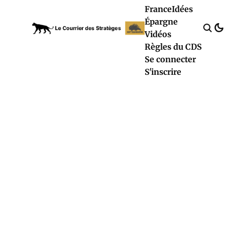
France
Idées
Épargne
Vidéos
Règles du CDS
Se connecter
S'inscrire