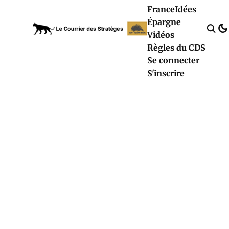
France
Idées
Épargne
Vidéos
Règles du CDS
Se connecter
S'inscrire